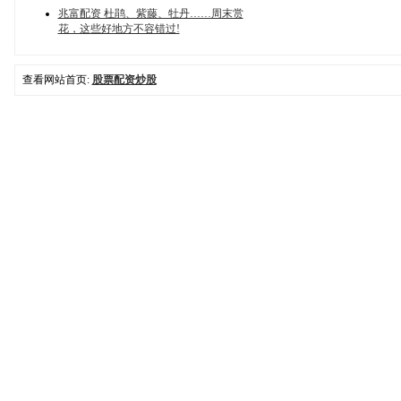
兆富配资 杜鹃、紫藤、牡丹……周末赏
花，这些好地方不容错过!
查看网站首页:
股票配资炒股