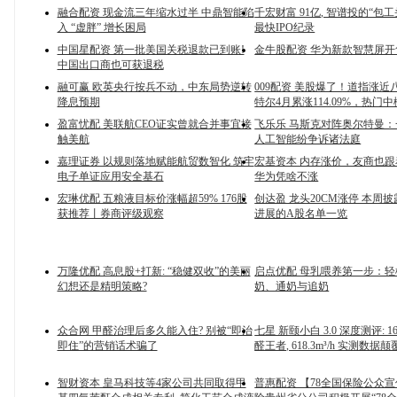
融合配资 现金流三年缩水过半 中鼎智能陷
千宏财富 91亿, 智谱投的“包
入 “虚胖” 增长困局
最快IPO纪录
中国星配资 第一批美国关税退款已到账!
金牛股配资 华为新款智慧屏开
中国出口商也可获退税
融可赢 欧英央行按兵不动，中东局势逆转
009配资 美股爆了！道指涨近
降息预期
特尔4月累涨114.09%，热门
盈富忧配 美联航CEO证实曾就合并事宜接
飞乐乐 马斯克对阵奥尔特曼
触美航
人工智能纷争诉诸法庭
嘉理证券 以规则落地赋能航贸数智化 筑牢
宏基资本 内存涨价，友商也
电子单证应用安全基石
华为凭啥不涨
宏琳优配 五粮液目标价涨幅超59% 176股
创达盈 龙头20CM涨停 本周
获推荐丨券商评级观察
进展的A股名单一览
万隆优配 高息股+打新: “稳健双收”的美丽
启点优配 母乳喂养第一步：
幻想还是精明策略?
奶、通奶与追奶
众合网 甲醛治理后多久能入住? 别被“即治
七星 新颐小白 3.0 深度测评: 1
即住”的营销话术骗了
醛王者, 618.3m³/h 实测数据
智财资本 皇马科技等4家公司共同取得甲
普惠配资 【78全国保险公众