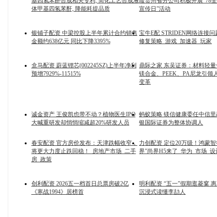
基四氢苯酐合成相关专利, 简化工艺合成液
险贵州省分公司积极开展“78
体甲基四氢苯酐, 降能耗提品质
宣传日”活动
银铺子配资 中梁控股上半年累计合约销售
宝牛E配 STRIDEN网络连接
金额约638亿元 同比下降3395%
修复策略_游戏_加速器_玩家
盒马配资 蔚蓝锂芯(002245SZ)上半年净利
鼎际之家 东吴证券：材料轻量
预增7929%-11515%
镁合金、PEEK、PA尼龙引领
变革
诚金资产 王俊凯也带不动？植物医生IPO
蚂蚁策略 镁信健康委任中信
大喊重研发却悄悄缩减超20%研发人员
银国际证券为整体协调人
春安配资 官方房价发布：天津跌幅收窄，
力创配资 定位20万级！鸿蒙智
将更大力度止跌回稳！_房地产市场_二手
界”尚界H5来了_华为_市场_设
房_政策
创利配资 2026五一档首日总票房破2亿
明利配资 “五一”假期逛菱窠 
《寒战1994》居榜首
沉浸式读懂李劼人