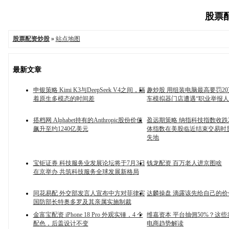
股票配
股票配资炒股
»
站点地图
最新文章
申银策略 Kimi K3与DeepSeek V4之间，隔
趣炒股 用组装电脑最高要罚2
着原生多模态的时间差
车模拟器门店遭遇“职业举报人
搭档网 Alphabet持有的Anthropic股份价值
盈远期策略 纳指科技指数收跌
飙升至约1240亿美元
体指数在美股临近结束交易时
失地
宝钜证券 科技服务业发展论坛将于7月3日
钱龙配资 百万老人进京图啥
在京举办 共筑科技服务全球发展新格局
同花易配 外交部发言人宣布中方对菲律宾
达麟操盘 滴露该先给自己的
国防部长特奥多罗及其亲属实施制裁
金富宝配资 iPhone 18 Pro 外观实锤，4 个
维嘉资本 平台抽佣50%？这些
配色，后盖设计不变
电商趋势解读