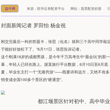
益牛网
来源：联华证券配资平台
网站：股票配资炒股
日
封面新闻记者 罗田怡 杨金祝
刚交完最后一科的答题卡，张思（化名）就和三个高中同学敲定了
于能好好放松下了。”6月11日，张思告诉记者。
这个刚满18岁的成都男孩，是今年千万高考生中“最会玩”的那
幕，年轻人已经在路上。据某旅行平台数据，6月10日至6月底
夏，毕业生主打一个“无痛穷游”——既要诗和远方，又绝不肯
悄变成全国100多个景区的“硬通货”。
都江堰景区针对初中、高中毕业