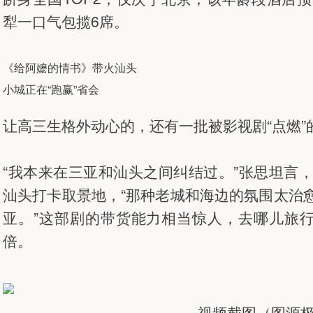
犁一口气包揽6席。
《给阿嬷的情书》带火汕头
小城正在“跑赢”省会
让高三生格外动心的，还有一批被影视剧“点燃”
“我本来在三亚和汕头之间纠结过。”张思坦言
汕头打卡取景地，“那种老城和海边的氛围太治
亚。”这部剧的带货能力相当惊人，去哪儿旅
倍。
视频截图（图源