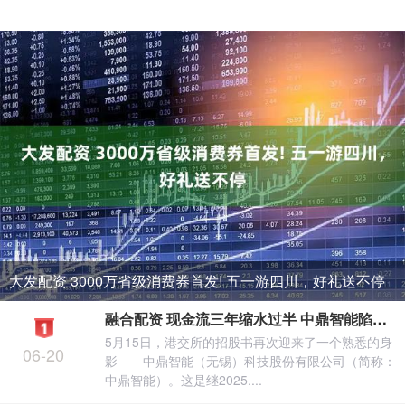
大发配资 3000万省级消费券首发! 五一游四川，好礼送不停
融合配资 现金流三年缩水过半 中鼎智能陷入 “虚胖” 增长困局
5月15日，港交所的招股书再次迎来了一个熟悉的身
06-20
影——中鼎智能（无锡）科技股份有限公司（简称：
中鼎智能）。这是继2025....