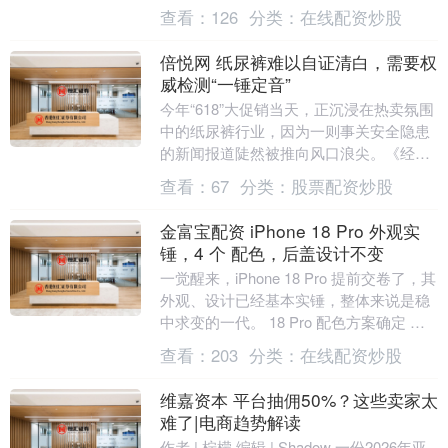
道 步入夯实基础、全面发力的“十五五”时
查看：
126
分类：
在线配资炒股
期，比拼的....
倍悦网 纸尿裤难以自证清白，需要权
威检测“一锤定音”
今年“618”大促销当天，正沉浸在热卖氛围
中的纸尿裤行业，因为一则事关安全隐患
的新闻报道陡然被推向风口浪尖。《经济
参考报》报道称，包括好奇、碧芭宝贝、
查看：
67
分类：
股票配资炒股
Babyc....
金富宝配资 iPhone 18 Pro 外观实
锤，4 个 配色，后盖设计不变
一觉醒来，iPhone 18 Pro 提前交卷了，其
外观、设计已经基本实锤，整体来说是稳
中求变的一代。 18 Pro 配色方案确定 根
据 yuex1122 爆料....
查看：
203
分类：
在线配资炒股
维嘉资本 平台抽佣50%？这些卖家太
难了|电商趋势解读
作者 | 柠檬 编辑 | Shadow 一份2026年亚