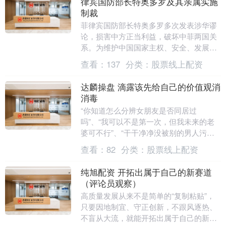
律宾国防部长特奥多罗及其亲属实施
制裁
菲律宾国防部长特奥多罗多次发表涉华谬
论，损害中方正当利益，破坏中菲两国关
系。为维护中国国家主权、安全、发展利
益，中方决定，禁止特奥多罗及其配偶、
查看：
137
分类：
股票线上配资
子女入境中国内地....
达麟操盘 滴露该先给自己的价值观消
消毒
“你知道怎么分辨女朋友是否同居过
吗”、“我可以不是第一次，但我未来的老
婆可不行”、“干干净净没被别的男人污染
过”。 很难想象，这些充满歧视与物化意
查看：
82
分类：
股票线上配资
味的广告台词，....
纯旭配资 开拓出属于自己的新赛道
（评论员观察）
高质量发展从来不是简单的“复制粘贴”，
只要因地制宜、守正创新，不跟风逐热、
不盲从大流，就能开拓出属于自己的新赛