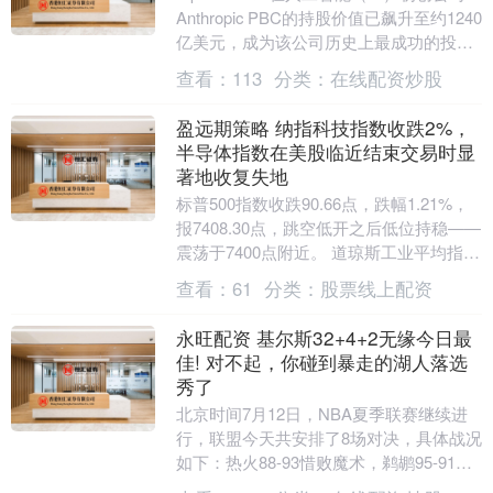
Anthropic PBC的持股价值已飙升至约1240
亿美元，成为该公司历史上最成功的投资
之一。这家谷歌母公....
查看：
113
分类：
在线配资炒股
盈远期策略 纳指科技指数收跌2%，
半导体指数在美股临近结束交易时显
著地收复失地
标普500指数收跌90.66点，跌幅1.21%，
报7408.30点，跳空低开之后低位持稳——
震荡于7400点附近。 道琼斯工业平均指数
收跌506.93点，跌幅0....
查看：
61
分类：
股票线上配资
永旺配资 基尔斯32+4+2无缘今日最
佳! 对不起，你碰到暴走的湖人落选
秀了
北京时间7月12日，NBA夏季联赛继续进
行，联盟今天共安排了8场对决，具体战况
如下：热火88-93惜败魔术，鹈鹕95-91险
胜黄蜂，步行者93-100不敌76人....