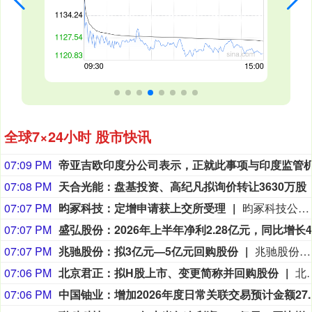
全球7×24小时 股市快讯
07:09 PM
07:08 PM
07:07 PM
昀冢科技：定增申请获上交所受理
昀冢科技公告，公司于2026年8月10日收到上海证券交易所出具的《关于受理苏州昀冢电子科技股份有限公司科创板上市公司发行证券申请的通知》，上交所认为公司报送的申请文件齐备，符合法定形式，决定予以受理并依法进行审核。公司本次向特定对象发行A股股票事项尚需通过上交所审核，并获得中国证监会作出同意注册的决定后方可实施。
07:07 PM
07:07 PM
兆驰股份：拟3亿元—5亿元回购股份
兆驰股份(002429)8月10日公告，公司拟以3亿元—5亿元回购股份，用于维护公司价值及股东权益（出售）。回购价格不超过13.99元/股。
07:06 PM
北京君正：拟H股上市、变更简称并回购股份
北京君正公告称，公司第六届董事会第十三次会议审议通过多项议案。同意H股全球发售及在港交所主板上市相关安排；拟修订公司章程及配套制度；因2024年限制性股票激励计划归属完成，总股本增加，修订公司章程并变更
07:06 PM