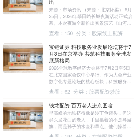
出
来源：市场资讯 （来源：北京怀柔） 6月
25日，2026年慕田峪长城夜游活动正式启
幕。本次夜游全新推出实景演艺《山河无
恙·戚家军》，拉长游览时段、丰富游玩业
查看：
150
分类：
股票线上配资
态。....
宝钜证券 科技服务业发展论坛将于7
月3日在京举办 共筑科技服务全球发
展新格局
2026全球数字经济大会将于7月2日至5日
在北京国家会议中心举行。作为大会产业
数字化专题论坛的核心板块，科技服务业
经济发展论坛将于7月3日下午在中关村展
查看：
62
分类：
股票配资炒股
示中心静....
钱龙配资 百万老人进京图啥
早高峰的地铁挤得像是沙丁鱼罐头，但这
群头发花白的老人，手里攥着的不是导游
旗，而是孙子的水壶和早点。他们操着天
南海北的口音，从四川、从东北、从湖南
查看：
194
分类：
在线配资炒股