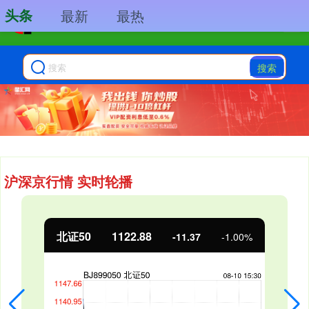
头条
最新
最热
搜索
沪深京行情 实时轮播
北证50
1122.88
-11.37
-1.00%