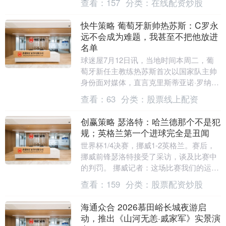
查看：
157
分类：
在线配资炒股
快牛策略 葡萄牙新帅热苏斯：C罗永
远不会成为难题，我甚至不把他放进
名单
球迷屋7月12日讯，当地时间本周二，葡
萄牙新任主教练热苏斯首次以国家队主帅
身份面对媒体，直言克里斯蒂亚诺·罗纳尔
多在队内“永远不会成为问题”。葡萄牙在
查看：
63
分类：
股票线上配资
世界杯十六....
创赢策略 瑟洛特：哈兰德那个不是犯
规；英格兰第一个进球完全是丑闻
世界杯1/4决赛，挪威1-2英格兰。赛后，
挪威前锋瑟洛特接受了采访，谈及比赛中
的判罚。 挪威记者：这场比赛我们的运气
实在太糟糕了，解说员们也对一些判罚感
查看：
159
分类：
股票配资炒股
到极其愤....
海通众合 2026慕田峪长城夜游启
动，推出《山河无恙·戚家军》实景演