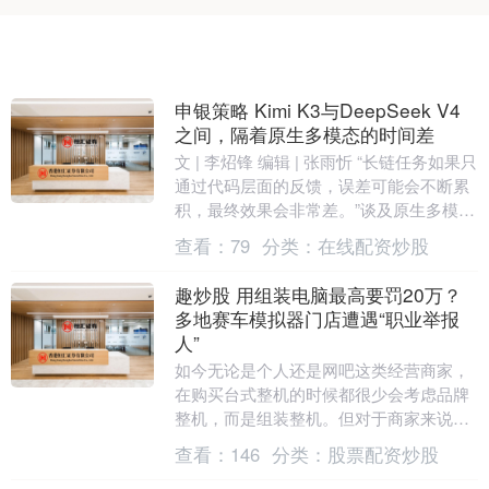
申银策略 Kimi K3与DeepSeek V4
之间，隔着原生多模态的时间差
文 | 李炤锋 编辑 | 张雨忻 “长链任务如果只
通过代码层面的反馈，误差可能会不断累
积，最终效果会非常差。”谈及原生多模态
的意义，一位多模态研究员表示，“视觉....
查看：
79
分类：
在线配资炒股
趣炒股 用组装电脑最高要罚20万？
多地赛车模拟器门店遭遇“职业举报
人”
如今无论是个人还是网吧这类经营商家，
在购买台式整机的时候都很少会考虑品牌
整机，而是组装整机。但对于商家来说，
用组装整机搞经营，有可能被罚5-20万。
查看：
146
分类：
股票配资炒股
这事儿源于....