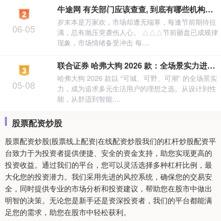
牛途网 有关部门应该查查, 到底有哪些机构在春节前恶意砸盘给大家添堵?
岁末本是万家欢，市场却遭无端寒，每逢节前期待拉
06-05
满，总有抛压突袭伤人心。 △△△节前砸盘已成规律
现象，市场情绪备受冲击 每....
联合证券 哈弗大狗 2026 款：全场景实力进阶，潮玩旅伴再升级_系统_路况_舒享
哈弗大狗 2026 款以 “可城、可野、可潮” 的全场景实
05-08
力，成为追求多元生活用户的理想之选。从设计到性
能，从舒适到智能....
股票配资炒股
股票配资炒股|股票线上配资|在线配资炒股我们的杠杆炒股配资平
台致力于为投资者提供便捷、安全的资金支持，助您实现更高的
投资收益。通过我们的平台，您可以灵活选择多种杠杆比例，最
大化您的投资潜力。我们采用先进的风控系统，确保您的交易安
全，同时提供专业的市场分析和投资建议，帮助您在股市中做出
明智的决策。无论您是新手还是资深投资者，我们的平台都能满
足您的需求，助您在股市中轻松获利。