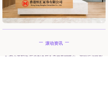
滚动资讯
51我也要配资 医疗影像巨头高管薪酬曝光，迈瑞远超联影
在线配资炒股
06-14
日前，国内医疗影像设备巨头联影医疗2025年高管薪酬曝光。年
报数据显示，联影医疗（688271.SH）董事和高级管理人员
一点金 大坪数装潢 | 倚山纳景, 静谧汤宿现风雅 | 三宅一秀
设计 郁琇琇
在线配资炒股
06-01
设计理念——隐于山间，铺展静谧日常 本案为位于新北市山林间
的独栋别墅，由台北市室内设计团队三宅一秀操刀，为喜爱自然静