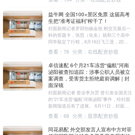
千里迢迢赶到首都....
益牛网 全国100+景区免票 这届高考
生把“准考证福利”榨干了！
封面新闻记者罗田怡杨金祝 刚交完最后一
科的答题卡，张思（化名）就和三个高中
同学敲定了行程，6月16日飞三亚，22日
返程，7天6夜，“终于能好好放松下了。”6
查看：
78
分类：
在线配资炒股
月1....
卓信速配 6个月21车冻货“偏航”河南
泌阳被查扣追踪：涉事公职人员被立
案调查，受害货主拒绝庭前调解 | 封
面深镜
封面新闻记者 曾业李兴罡 曾引发全国关注
的“21车冻货‘偏航’河南泌阳”事件，经封面
新闻报道后有了进展。 6月11日，封面新
闻记者从泌阳县纪检部门获悉，涉事的
查看：
68
分类：
股票配资炒股
泌....
同花易配 外交部发言人宣布中方对菲