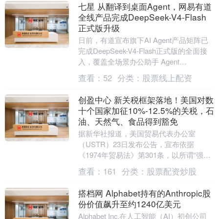
七星 从翻译到桌面Agent，网易有道
全线产品完成DeepSeek-V4-Flash
正式版升级
日前，有道宣布旗下AI Agent产品矩阵已
完成DeepSeek-V4-Flash正式版的全面接
入，覆盖全场景办公助手 Agent
LobsterAI、有道词典....
查看：
52
分类：
股票线上配资
创盈中心 新关税框架落地！美国对数
十个国家加征10%-12.5%的关税，石
油、天然气、食品得到豁免
据新华社报道，美国贸易代表办公室
（USTR）23日发布公告，宣布依据
《1974年贸易法》第301条，以所谓“强迫
劳动”为名对数十个国家和地区加征10%至
查看：
161
分类：
股票配资炒股
12.5....
搭档网 Alphabet持有的Anthropic股
份价值飙升至约1240亿美元
Alphabet Inc.在人工智能（AI）初创公司