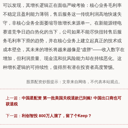
可以发现，其增长逻辑正在面临严峻考验：核心业务毛利率
不稳定且盈利能力薄弱，售后服务这一传统利润高地快速失
守，非核心业务全面萎缩导致增长来源单一。在新能源锂电
赛道竞争日趋白热化的当下，公司如果不能尽快扭转售后服
务毛利率下滑的趋势，并在核心业务上建立起真正的技术或
成本壁垒，其未来的增长将越来越像是“虚胖”——收入数字在
增加，但利润质量、现金流和抗风险能力却在持续恶化。这
种增长逻辑的可持续性，值得所有潜在投资者高度警惕。
股票配资炒股提示：文章来自网络，不代表本站观点。
上一篇：
中国星配资 第一批美国关税退款已到账! 中国出口商也可
获退税
下一篇：
利创智投 800万人溜了，留了个Keep？