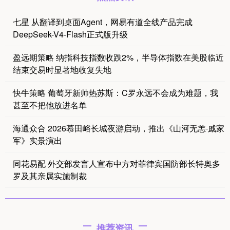
七星 从翻译到桌面Agent，网易有道全线产品完成
DeepSeek-V4-Flash正式版升级
盈远期策略 纳指科技指数收跌2%，半导体指数在美股临近
结束交易时显著地收复失地
快牛策略 葡萄牙新帅热苏斯：C罗永远不会成为难题，我
甚至不把他放进名单
海通众合 2026慕田峪长城夜游启动，推出《山河无恙·戚家
军》实景演出
同花易配 外交部发言人宣布中方对菲律宾国防部长特奥多
罗及其亲属实施制裁
推荐资讯