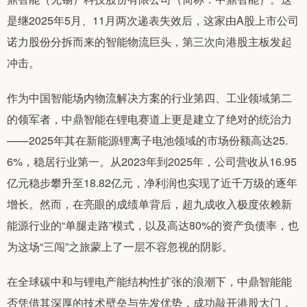
是继2025年5月、11月两次递表失效后，这家由A股上市公司
诺力股份分拆而来的智能物流巨头，第三次向港股主板发起
冲击。
作为中国智能场内物流解决方案的行业第四、工业领域第二
的领军者，中鼎智能在锂电赛道上更是建立了绝对的统治力
——2025年其在新能源锂离子电池领域的市场份额高达25.
6%，稳居行业第一。从2023年到2025年，公司营收从16.95
亿元稳步攀升至18.82亿元，净利润也实现了近千万级的逐年
增长。然而，在亮眼的成绩单背后，超九成收入极度依赖新
能源行业的“单腿走路”模式，以及高达80%的资产负债率，也
为这场“三闯”之旅蒙上了一层不容忽视的阴影。
在全球碳中和与锂电产能结构性扩张的浪潮下，中鼎智能能
否凭借其深厚的技术壁垒与先发优势，成功敲开港股大门，