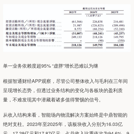
单一业务依赖度超95% “虚胖”增长恐难以为继
根据智通财经APP观察，尽管公司整体收入与毛利在三年间
呈现增长态势，但透过业务结构的变化与各板块的盈利质
量，不难发现其中潜藏着诸多值得警惕的信号。
从收入结构来看，智能场内物流解决方案始终是中鼎智能的
绝对支柱。2023年至2025年，该板块收入分别为16.03亿
元、17.28亿元和17.87亿元，占总收入比重依次为94.6%、9