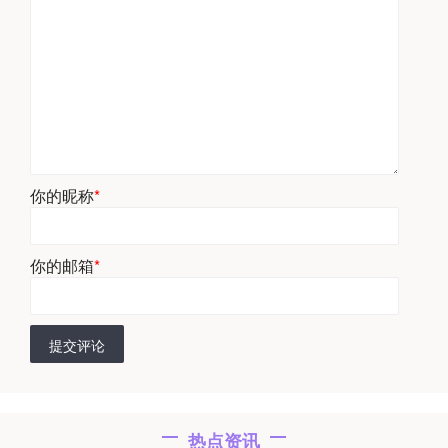
你的昵称
*
你的邮箱
*
提交评论
热点资讯