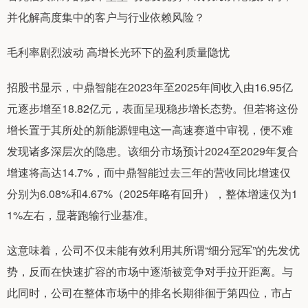
并化解高度集中的客户与行业依赖风险？
毛利率剧烈波动 高增长光环下的盈利质量隐忧
招股书显示，中鼎智能在2023年至2025年间收入由16.95亿
元逐步增至18.82亿元，表面呈现稳步增长态势。但若将这份
增长置于其所处的新能源锂电这一高速赛道中审视，便不难
发现诸多深层次的隐患。该细分市场预计2024至2029年复合
增速将高达14.7%，而中鼎智能过去三年的营收同比增速仅
分别为6.08%和4.67%（2025年略有回升），整体增速仅为1
1%左右，显著跑输行业基准。
这意味着，公司不仅未能有效利用其所谓“细分冠军”的先发优
势，反而在快速扩容的市场中逐渐被竞争对手拉开距离。与
此同时，公司在整体市场中的排名长期徘徊于第四位，市占