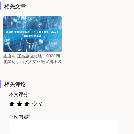
相关文章
益通网 宜昌旅游总结：2026湖
北黑马，山水人文双绝宜居小城
相关评论
本文评分
*
评论内容
*