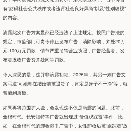
有“妨碍社会公共秩序或者违背社会良好风尚”以及“性别歧视”
的内容。
滴露此次广告方案显然已经违法了上述规定。按照广告法的
规定，市监部门可责令停止发布广告，消除影响，并处20万
元-100万元罚款；情节严重吊销营业执照，广告经营者、发
布者没收广告费并处同等罚款。
令人深思的是，这并非滴露初犯。2025年，其另一则广告文
案写道“可她却在结婚前被退货了，肯定是身子不干净”等，就
曾遭到质疑。
如果再将范围扩大些，会发现这不仅是滴露的问题。此前，
全棉时代、长安福特等广告就出现过“价值观踩雷”事件。比
如，在全棉时代的卸妆湿巾广告中，女性卸妆后被“跟踪者”放