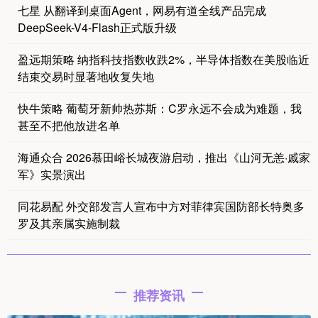
七星 从翻译到桌面Agent，网易有道全线产品完成
DeepSeek-V4-Flash正式版升级
盈远期策略 纳指科技指数收跌2%，半导体指数在美股临近
结束交易时显著地收复失地
快牛策略 葡萄牙新帅热苏斯：C罗永远不会成为难题，我
甚至不把他放进名单
海通众合 2026慕田峪长城夜游启动，推出《山河无恙·戚家
军》实景演出
同花易配 外交部发言人宣布中方对菲律宾国防部长特奥多
罗及其亲属实施制裁
推荐资讯