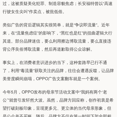
过，这被质疑美化犯罪、制造容貌焦虑；长安福特曾以“高速
行驶女生尖叫”作卖点，被批低俗。
类似广告的背后逻辑其实很简单，就是“争议即流量”。近年
来，在“流量焦虑症”的影响下，“黑红也是红”的扭曲逻辑大行
其道。部分品牌迷信，要么利用擦边博取流量，要么直接违
背公序良俗博取流量，然后再道歉取得公众谅解。
事实上，在消费者意识进步的当下，这种套路早已行不通
了，利用“毒流量”获取关注的品牌，往往会遭遇反噬，让品牌
美誉度瞬间崩塌，OPPO广告文案翻车就是一个案例。
今年5月，OPPO发布的母亲节活动文案中“我妈有两个‘老
公’”就曾引发轩然大波。虽然，品牌方回应称，创作初衷是希
望打破刻板印象，呈现更多元、更立体的当代母亲形象，但
是公众并不买账。随后，品牌方不仅在第一时间下架全部相