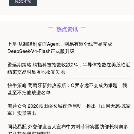
提交评论
热点资讯
七星 从翻译到桌面Agent，网易有道全线产品完成
DeepSeek-V4-Flash正式版升级
盈远期策略 纳指科技指数收跌2%，半导体指数在美股临近
结束交易时显著地收复失地
快牛策略 葡萄牙新帅热苏斯：C罗永远不会成为难题，我
甚至不把他放进名单
海通众合 2026慕田峪长城夜游启动，推出《山河无恙·戚家
军》实景演出
同花易配 外交部发言人宣布中方对菲律宾国防部长特奥多
罗及其亲属实施制裁