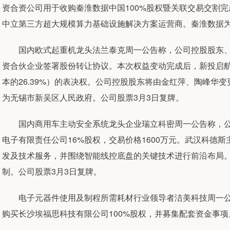
资合资公司用于收购秦淮数据中国100%股权暨关联交易交割
中立第三方超大规模算力基础设施解决方案运营商。秦淮数据
国内欧式起重机龙头法兰泰克周一公告称，公司控股股东、
资合伙企业签署股份转让协议。本次权益变动完成后，新投启航
本的26.39%）的表决权。公司控股股东将由金红萍、陶峰华
为无锡市新吴区人民政府。公司股票3月3日复牌。
国内商用车主动安全系统龙头企业瑞立科密周一公告称，公
电子有限责任公司16%股权，交易价格1600万元。武汉科德斯
发及技术服务，并围绕智能线控底盘的关键技术进行前沿布局。
制。公司股票3月3日复牌。
电子元器件使用及制程所需耗材行业领导者洁美科技周一公
购买长沙埃福思科技有限公司100%股权，并募集配套资金事项