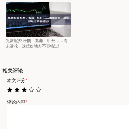
兆富配资 杜鹃、紫藤、牡丹……周
末赏花，这些好地方不容错过!
相关评论
本文评分
*
评论内容
*