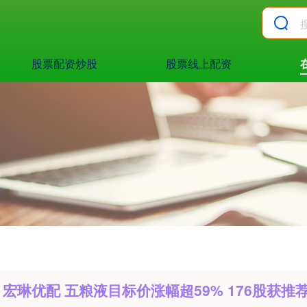
股票配资炒股
股票线上配资
宏琳优配 五粮液目标价涨幅超59% 176股获