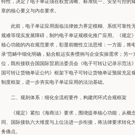
特性，决定了电子单证须在权责清晰、标准统一、安全可控的
章的核心要义与内在要求。
此前，电子单证应用面临法律效力界定模糊、系统可靠性无
规难等现实发展障碍，制约电子单证规模化推广应用。《规定
核心功能的内在规范要求，彰显前瞻性立法思维：一方面，将电
录”范畴中细化明确，贴合航运实务惯例与企业实操需求；另一
位，既衔接联合国国际贸易法委员会《电子可转让记录示范法》
国可转让货物单证公约》框架下电子可转让货物单证预留充足
制度框架，进一步夯实电子单证应用的法治基础。
二、规则体系：细化全流程要件，构建闭环式合规框架
《规定》紧扣《海商法》要求，围绕提单核心功能，从概念
同、国际接轨六大维度与上位法进一步衔接，将法律要求转化
务痛点。