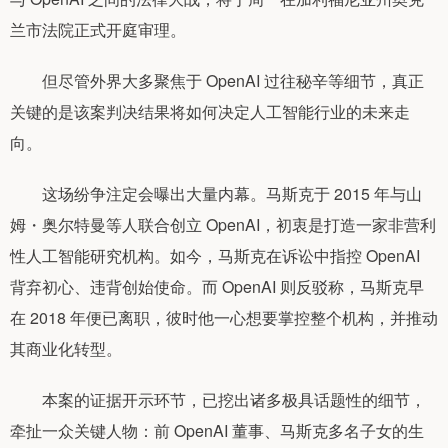
兰市法院正式开庭审理。
但尽管外界大多聚焦于 OpenAI 过往秘辛等细节，真正
关键的是该案判决结果将如何决定人工智能行业的未来走
向。
这场纷争注定会曝出大量内幕。马斯克于 2015 年与山
姆・奥尔特曼等人联合创立 OpenAI，初衷是打造一家非营利
性人工智能研究机构。如今，马斯克在诉讼中指控 OpenAI
背弃初心、违背创始使命。而 OpenAI 则反驳称，马斯克早
在 2018 年便已离职，彼时他一心想要掌控整个机构，并推动
其商业化转型。
本案的证据开示环节，已挖出诸多极具话题性的细节，
牵扯一众关键人物：前 OpenAI 董事、马斯克多名子女的生