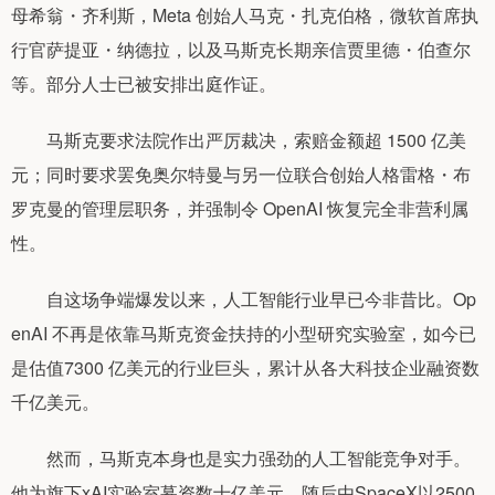
母希翁・齐利斯，Meta 创始人马克・扎克伯格，微软首席执
行官萨提亚・纳德拉，以及马斯克长期亲信贾里德・伯查尔
等。部分人士已被安排出庭作证。
马斯克要求法院作出严厉裁决，索赔金额超 1500 亿美
元；同时要求罢免奥尔特曼与另一位联合创始人格雷格・布
罗克曼的管理层职务，并强制令 OpenAI 恢复完全非营利属
性。
自这场争端爆发以来，人工智能行业早已今非昔比。Op
enAI 不再是依靠马斯克资金扶持的小型研究实验室，如今已
是估值7300 亿美元的行业巨头，累计从各大科技企业融资数
千亿美元。
然而，马斯克本身也是实力强劲的人工智能竞争对手。
他为旗下xAI实验室募资数十亿美元，随后由SpaceX以2500