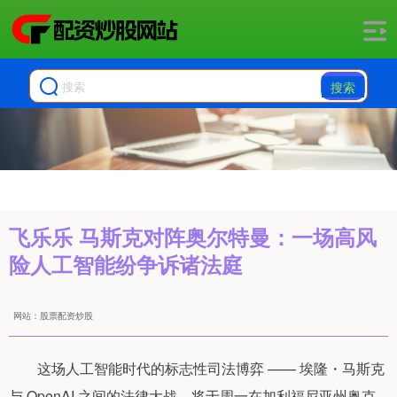
搜索
飞乐乐 马斯克对阵奥尔特曼：一场高风
险人工智能纷争诉诸法庭
网站：股票配资炒股
这场人工智能时代的标志性司法博弈 —— 埃隆・马斯克
与 OpenAI 之间的法律大战，将于周一在加利福尼亚州奥克