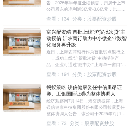
告，2025年半年度业绩预告，归属于上市
公司股东的净利润3亿元-3.6亿元，比上年
同期上涨79.29%-115....
查看：
134
分类：
股票配资炒股
富兴配资端 首批上线“沪贸批次贷”主
动授信 沪农商行助力中小微企业数智
化服务再升级
近日，上海农商银行作为首批试点银行之
一，成功上线“沪贸批次贷”主动授信产
品，企业可通过“随申办”“上海单一窗口”等
平台实现线上查额、线上申请。该产品以
查看：
194
分类：
股票配资炒股
区块链技术....
蚂蚁策略 镁信健康委任中信里昂证
券、工银国际证券为整体协调人
经济观察网7月14日，港交所披露，上海
镁信健康科技集团股份有限公司披露委任
整体协调人公告，该公司于2025年7月14
日及2025年7月11日分别进一步委任中信
查看：
73
分类：
股票配资炒股
里....