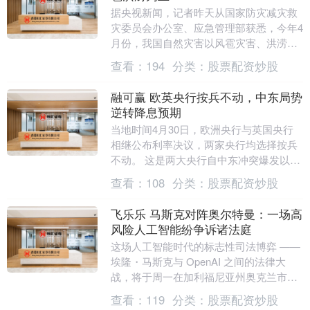
据央视新闻，记者昨天从国家防灾减灾救
灾委员会办公室、应急管理部获悉，今年4
月份，我国自然灾害以风雹灾害、洪涝灾
害为主，各种自然灾害共造成全国305.35
查看：
194
分类：
股票配资炒股
万人次不....
融可赢 欧英央行按兵不动，中东局势
逆转降息预期
当地时间4月30日，欧洲央行与英国央行
相继公布利率决议，两家央行均选择按兵
不动。 这是两大央行自中东冲突爆发以来
第二次按兵不动。在能源价格持续高企、
查看：
108
分类：
股票配资炒股
经济增长压力....
飞乐乐 马斯克对阵奥尔特曼：一场高
风险人工智能纷争诉诸法庭
这场人工智能时代的标志性司法博弈 ——
埃隆・马斯克与 OpenAI 之间的法律大
战，将于周一在加利福尼亚州奥克兰市法
院正式开庭审理。 但尽管外界大多聚焦于
查看：
119
分类：
股票配资炒股
O....