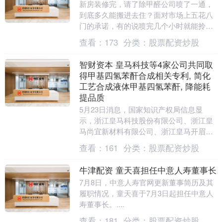
新房装修完，请了除甲醛公司喷了一通，
到底多久能搬进去住？面对市场上五花八
门的承诺，有的说喷完几个小时就能拎包
入住，有的说要封闭三天，还有的坚持要
查看：
173
分类：
股票配资炒股
等上一周。业主们....
智财资本 皇马科技等4家公司共同取
得甲基四氢苯酐合成相关专利, 简化
工艺合成液体甲基四氢苯酐, 降能耗
提品质
5月23日消息，国家知识产权局信息显
示，浙江皇马科技股份有限公司、浙江皇
马尚宜新材料有限公司、浙江皇马开眉客
高分子新材料有限公司、浙江绿科安化学
查看：
161
分类：
股票配资炒股
有限公司申请一项....
牛津配资 童天喜担任中意人寿董事长
7月8日，中意人寿官网更新董事简历及其
履职情况，童天喜于7月3日起担任中意人
寿董事长。....
查看：
181
分类：
股票配资炒股