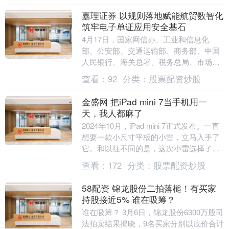
嘉理证券 以规则落地赋能航贸数智化
筑牢电子单证应用安全基石
4月17日，国家网信办、工业和信息化
部、公安部、交通运输部、商务部、中国
人民银行、海关总署、税务总局、市场监
管总局、金融监管总局等十部门联合公布
查看：
92
分类：
股票配资炒股
《促进和规范电子....
金盛网 把iPad mini 7当手机用一
天，我人都麻了
2024年10月，iPad mini 7正式发布。一直
想要一款小尺寸平板的小雷，立马入手了
它。和以往不同的是，这次小雷选择了加
钱上蜂窝版，主要是想获得随时随地不....
查看：
172
分类：
股票配资炒股
58配资 锦龙股份二拍落槌！有买家
持股接近5% 谁在吸筹？
谁在吸筹？ 3月6日，锦龙股份6300万股司
法拍卖结果揭晓，9名买家分别以底价合计