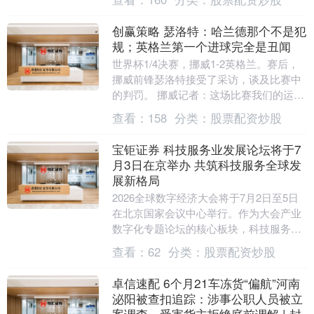
12.5....
创赢策略 瑟洛特：哈兰德那个不是犯
规；英格兰第一个进球完全是丑闻
世界杯1/4决赛，挪威1-2英格兰。赛后，
挪威前锋瑟洛特接受了采访，谈及比赛中
的判罚。 挪威记者：这场比赛我们的运气
实在太糟糕了，解说员们也对一些判罚感
查看：
158
分类：
股票配资炒股
到极其愤....
宝钜证券 科技服务业发展论坛将于7
月3日在京举办 共筑科技服务全球发
展新格局
2026全球数字经济大会将于7月2日至5日
在北京国家会议中心举行。作为大会产业
数字化专题论坛的核心板块，科技服务业
经济发展论坛将于7月3日下午在中关村展
查看：
62
分类：
股票配资炒股
示中心静....
卓信速配 6个月21车冻货“偏航”河南
泌阳被查扣追踪：涉事公职人员被立
案调查，受害货主拒绝庭前调解 | 封