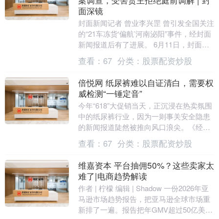
面深镜
封面新闻记者 曾业李兴罡 曾引发全国关注
的“21车冻货‘偏航’河南泌阳”事件，经封面
新闻报道后有了进展。 6月11日，封面新
闻记者从泌阳县纪检部门获悉，涉事的
查看：
67
分类：
股票配资炒股
泌....
倍悦网 纸尿裤难以自证清白，需要权
威检测“一锤定音”
今年“618”大促销当天，正沉浸在热卖氛围
中的纸尿裤行业，因为一则事关安全隐患
的新闻报道陡然被推向风口浪尖。《经济
参考报》报道称，包括好奇、碧芭宝贝、
查看：
67
分类：
股票配资炒股
Babyc....
维嘉资本 平台抽佣50%？这些卖家太
难了|电商趋势解读
作者 | 柠檬 编辑 | Shadow 一份2026年亚
马逊市场趋势报告，把亚马逊全球市场重
新排了一遍。报告把年GMV超过50亿美