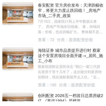
春安配资 官方房价发布：天津跌幅收
窄，将更大力度止跌回稳！_房地产
市场_二手房_政策
7月15日，国家统计局上半年数据出来
了。 房地产市场依旧很难。 量，持续回
落；价格，也在跌幅扩大。 整体都不是很
乐观。 这也预示，新一轮政策调整，预期
查看：
72
分类：
股票配资炒股
愈发增强。....
海陆证券 城市品质提升进行时 蔡家
这个安置房项目全面开建→_居民_施
工_小布
蔡家组团附近居民张念 "我们一家三代挤
在老房子里十几年了，这次能分到新房特
别期待，现在就盼着能早点入住。" 近日
小布从蔡家公司获悉 蔡家组团F标准分区
查看：
195
分类：
股票配资炒股
安置房....
创利配资 2026五一档首日总票房破2
亿 《寒战1994》居榜首