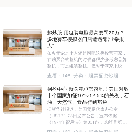
趣炒股 用组装电脑最高要罚20万？
多地赛车模拟器门店遭遇“职业举报
人”
如今无论是个人还是网吧这类经营商家，
在购买台式整机的时候都很少会考虑品牌
整机，而是组装整机。但对于商家来说，
用组装整机搞经营，有可能被罚5-20万。
查看：
146
分类：
股票配资炒股
这事儿源于....
创盈中心 新关税框架落地！美国对数
十个国家加征10%-12.5%的关税，石
油、天然气、食品得到豁免
据新华社报道，美国贸易代表办公室
（USTR）23日发布公告，宣布依据
《1974年贸易法》第301条，以所谓“强迫
劳动”为名对数十个国家和地区加征10%至
查看：
160
分类：
股票配资炒股