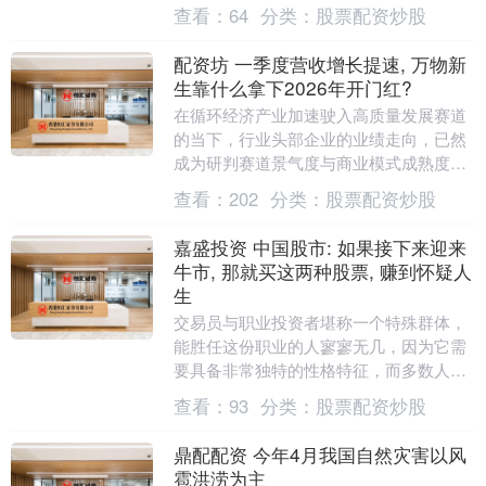
元、活跃卖家超过1万的站点列为....
查看：
64
分类：
股票配资炒股
配资坊 一季度营收增长提速, 万物新
生靠什么拿下2026年开门红?
在循环经济产业加速驶入高质量发展赛道
的当下，行业头部企业的业绩走向，已然
成为研判赛道景气度与商业模式成熟度的
核心风向标。2026年第一季度，国内领先
查看：
202
分类：
股票配资炒股
的二手消费电....
嘉盛投资 中国股市: 如果接下来迎来
牛市, 那就买这两种股票, 赚到怀疑人
生
交易员与职业投资者堪称一个特殊群体，
能胜任这份职业的人寥寥无几，因为它需
要具备非常独特的性格特征，而多数人恰
恰缺乏这些特质。他们不仅仅需要具备在
查看：
93
分类：
股票配资炒股
市场混乱与不确定....
鼎配配资 今年4月我国自然灾害以风
雹洪涝为主