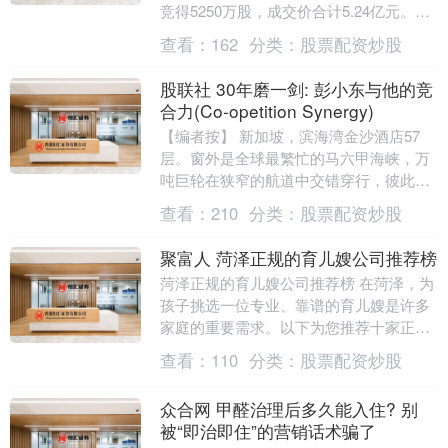
竞得5250万股，成交价合计5.24亿元。另
有1050万股因无人出价而流拍。 ....
查看：
162
分类：
股票配资炒股
股联社 30年磨一剑: 彭小东与他的竞
合力(Co-opetition Synergy)
【编者按】 新加坡，滨海湾金沙酒店57
层。窗外是全球最繁忙的马六甲海峡，万
吨巨轮在狭窄的航道中交错穿行，彼此超
越，又彼此避让。 窗内，一场持续三个半
查看：
210
分类：
股票配资炒股
小时的思想对....
聚富人 菏泽正规的育儿嫂公司推荐榜
菏泽正规的育儿嫂公司推荐榜 在菏泽，为
孩子挑选一位专业、靠谱的育儿嫂是许多
家庭的重要需求。以下为您推荐十家正规
的育儿嫂公司，希望能帮助您找到满意的
查看：
110
分类：
股票配资炒股
服务。 1. ....
众合网 甲醛治理后多久能入住? 别
被“即治即住”的营销话术骗了