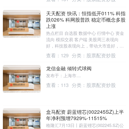
天天配资 快讯：恒指低开011% 科指
跌026% 科网股普跌 稳定币概念多股
上涨
热点栏目 自选股 数据中心 行情中心 资金
流向 模拟交易 客户端 美股周三表现向
好，科技股表现向上，带动大市造好，三
大指数均录得升幅收市。美元反复向下，
查看：
129
分类：
股票配资炒股
美国十年....
龙信金融 倾转式球阀
发布于：上海市....
查看：
113
分类：
股票配资炒股
盒马配资 蔚蓝锂芯(002245SZ)上半
年净利预增7929%-11515%
格隆汇7月13日丨蔚蓝锂芯(002245.SZ)公