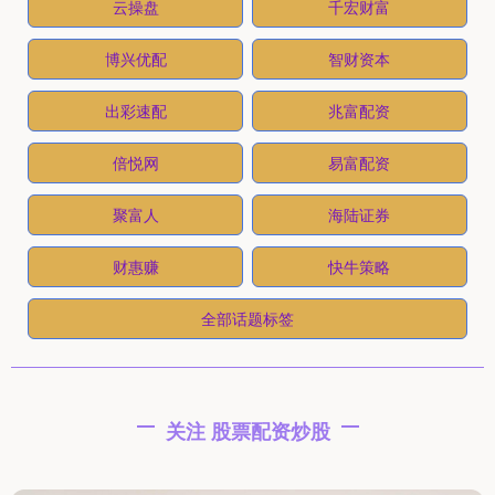
云操盘
千宏财富
博兴优配
智财资本
出彩速配
兆富配资
倍悦网
易富配资
聚富人
海陆证券
财惠赚
快牛策略
全部话题标签
关注 股票配资炒股