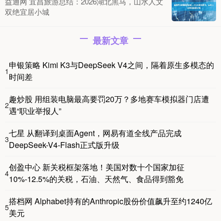
益通网 宜昌旅游总结：2026湖北黑马，山水人文
双绝宜居小城
最新文章
申银策略 Kimi K3与DeepSeek V4之间，隔着原生多模态的
1
时间差
趣炒股 用组装电脑最高要罚20万？多地赛车模拟器门店遭
2
遇“职业举报人”
七星 从翻译到桌面Agent，网易有道全线产品完成
3
DeepSeek-V4-Flash正式版升级
创盈中心 新关税框架落地！美国对数十个国家加征
4
10%-12.5%的关税，石油、天然气、食品得到豁免
搭档网 Alphabet持有的Anthropic股份价值飙升至约1240亿
5
美元