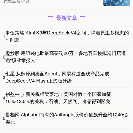
双绝宜居小城
最新文章
申银策略 Kimi K3与DeepSeek V4之间，隔着原生多模态的
1
时间差
趣炒股 用组装电脑最高要罚20万？多地赛车模拟器门店遭
2
遇“职业举报人”
七星 从翻译到桌面Agent，网易有道全线产品完成
3
DeepSeek-V4-Flash正式版升级
创盈中心 新关税框架落地！美国对数十个国家加征
4
10%-12.5%的关税，石油、天然气、食品得到豁免
搭档网 Alphabet持有的Anthropic股份价值飙升至约1240亿
5
美元