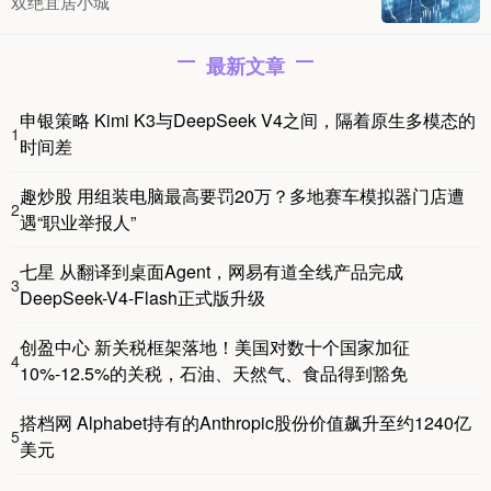
双绝宜居小城
最新文章
申银策略 Kimi K3与DeepSeek V4之间，隔着原生多模态的
1
时间差
趣炒股 用组装电脑最高要罚20万？多地赛车模拟器门店遭
2
遇“职业举报人”
七星 从翻译到桌面Agent，网易有道全线产品完成
3
DeepSeek-V4-Flash正式版升级
创盈中心 新关税框架落地！美国对数十个国家加征
4
10%-12.5%的关税，石油、天然气、食品得到豁免
搭档网 Alphabet持有的Anthropic股份价值飙升至约1240亿
5
美元