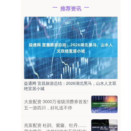
推荐资讯
益通网 宜昌旅游总结：2026湖北黑马，山水人文双
绝宜居小城
大发配资 3000万省级消费券首发!
五一游四川，好礼送不停
兆富配资 杜鹃、紫藤、牡丹……