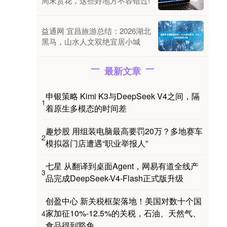
周末赏花，这些好地方不容错过!
益通网 宜昌旅游总结：2026湖北
黑马，山水人文双绝宜居小城
最新文章
申银策略 Kimi K3与DeepSeek V4之间，隔
1
着原生多模态的时间差
趣炒股 用组装电脑最高要罚20万？多地赛车
2
模拟器门店遭遇“职业举报人”
七星 从翻译到桌面Agent，网易有道全线产
3
品完成DeepSeek-V4-Flash正式版升级
创盈中心 新关税框架落地！美国对数十个国
家加征10%-12.5%的关税，石油、天然气、
4
食品得到豁免