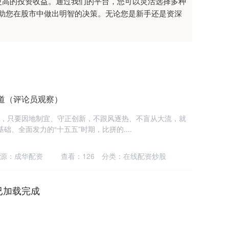
更高的投资收益。通过我们的平台，您可以灵活选择多种
助您在股市中做出明智的决策。无论您是新手还是资深
道（评论员观察）
”，只要因地制宜、守正创新，不跟风逐热、不盲从大流，就
、全面发力的“十五五”时期，比拼的....
源：成华配资
查看：
126
分类：
在线配资炒股
已加载完成