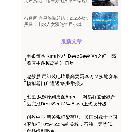
周末赏花，这些好地方不容错过!
益通网 宜昌旅游总结：2026湖北
黑马，山水人文双绝宜居小城
最新文章
申银策略 Kimi K3与DeepSeek V4之间，隔
1
着原生多模态的时间差
趣炒股 用组装电脑最高要罚20万？多地赛车
2
模拟器门店遭遇“职业举报人”
七星 从翻译到桌面Agent，网易有道全线产
3
品完成DeepSeek-V4-Flash正式版升级
创盈中心 新关税框架落地！美国对数十个国
家加征10%-12.5%的关税，石油、天然气、
4
食品得到豁免