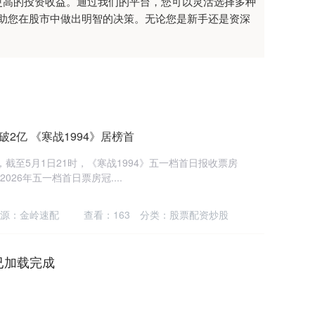
更高的投资收益。通过我们的平台，您可以灵活选择多种
助您在股市中做出明智的决策。无论您是新手还是资深
破2亿 《寒战1994》居榜首
截至5月1日21时，《寒战1994》五一档首日报收票房
2026年五一档首日票房冠....
源：金岭速配
查看：
163
分类：
股票配资炒股
已加载完成